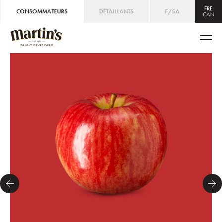
FRE
CONSOMMATEURS
DÉTAILLANTS
F/SA
CAN
CAN
ENG
/
FRE
USA
ENG