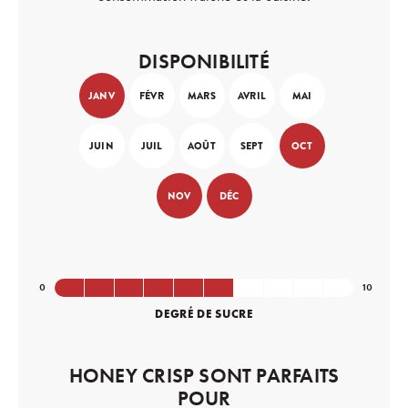
DISPONIBILITÉ
JANV
FÉVR
MARS
AVRIL
MAI
JUIN
JUIL
AOÛT
SEPT
OCT
NOV
DÉC
DEGRÉ DE SUCRE
HONEY CRISP SONT PARFAITS
POUR