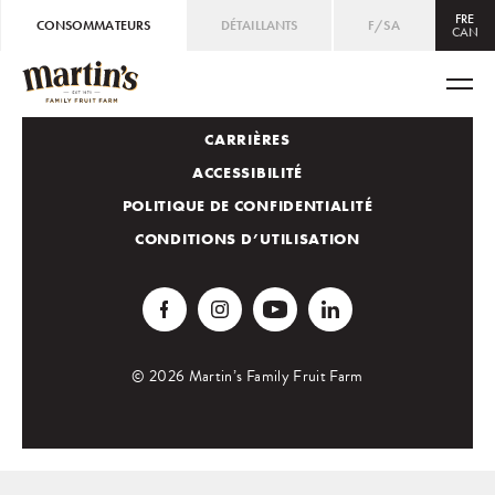
FRE
CONSOMMATEURS
DÉTAILLANTS
F/SA
CAN
CLUB DES AMATEURS DE POMMES
CAN
ENG
/
FRE
USA
ENG
CONTACTEZ-NOUS
CARRIÈRES
ACCESSIBILITÉ
POLITIQUE DE CONFIDENTIALITÉ
CONDITIONS D’UTILISATION
© 2026 Martin’s Family Fruit Farm