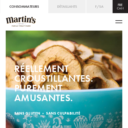
FRE
CONSOMMATEURS
DÉTAILLANTS
F/SA
CAN
CAN
ENG
/
FRE
USA
ENG
RÉELLEMENT
CROUSTILLANTES.
PUREMENT
AMUSANTES.
SANS GLUTEN • SANS CULPABILITÉ